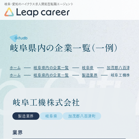
岐阜・愛知のハイクラス求人開拓型転職エージェント
Gifudb
岐
阜
県
内
の
企
業
一
覧
（
一
例
）
b
Gif
ホーム
岐阜県内の企業一覧
岐阜県
加茂郡八百津町
ホーム
岐阜県内の企業一覧
製造業界
岐阜工機株式会
岐阜工機株式会社
製造業界
岐阜県
加茂郡八百津町
業界