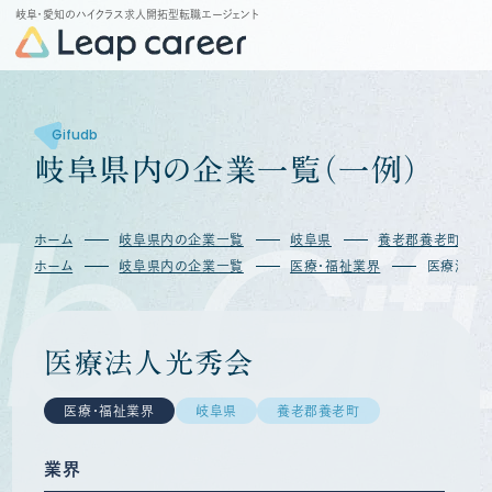
岐阜・愛知のハイクラス求人開拓型転職エージェント
Gifudb
岐
阜
県
内
の
企
業
一
覧
（
一
例
）
b
Gif
ホーム
岐阜県内の企業一覧
岐阜県
養老郡養老町
ホーム
岐阜県内の企業一覧
医療・福祉業界
医療法人
医療法人光秀会
医療・福祉業界
岐阜県
養老郡養老町
業界