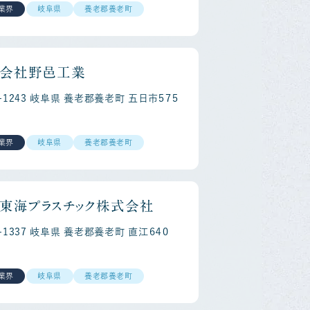
業界
岐阜県
養老郡養老町
会社野邑工業
3-1243 岐阜県 養老郡養老町 五日市５７５
業界
岐阜県
養老郡養老町
東海プラスチック株式会社
3-1337 岐阜県 養老郡養老町 直江６４０
業界
岐阜県
養老郡養老町