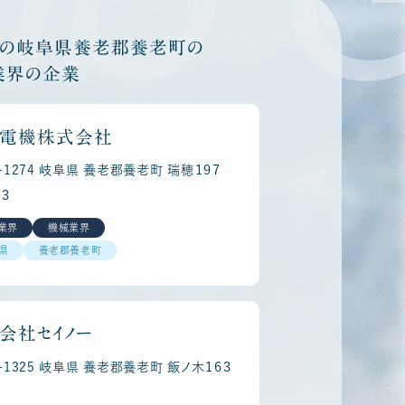
他の岐阜県養老郡養老町の
業界の企業
電機株式会社
3-1274 岐阜県 養老郡養老町 瑞穂１９７
３
業界
機械業界
県
養老郡養老町
会社セイノー
3-1325 岐阜県 養老郡養老町 飯ノ木１６３