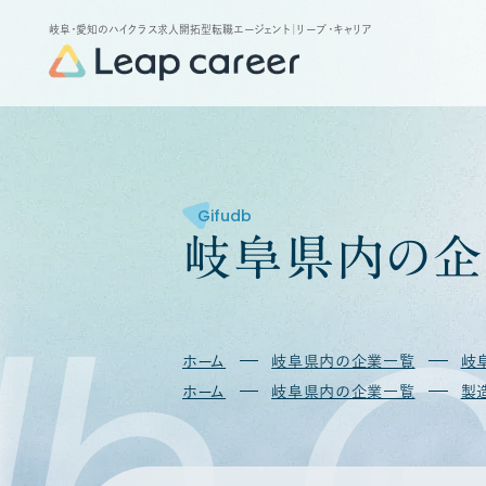
岐阜・愛知のハイクラス求人開拓型転職エージェント
｜リープ・キャリア
Gifudb
岐
阜
県
内
の
企
b
G
ホーム
岐阜県内の企業一覧
岐
ホーム
岐阜県内の企業一覧
製