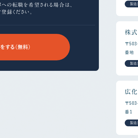
界への
転職を希望される場合は、
製造
ご登録ください。
株式
〒50
をする（無料）
番地
製造
広化
〒50
番１
製造