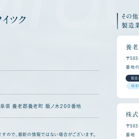
その
イツク
製造
養老
〒50
番地の
製造
岐阜
5 岐阜県 養老郡養老町 飯ノ木２００番地
株式
〒50
ますので、最新の情報ではない場合がございます。
番地