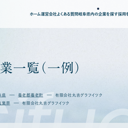
ホーム
運営会社
よくある質問
岐阜県内の企業を探す
採用
業
一
覧
（
一
例
）
ifu
阜県
養老郡養老町
有限会社丸吉グラフイツク
造業界
有限会社丸吉グラフイツク