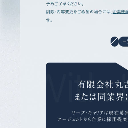
予めご了承ください。
削除・内容変更をご希望の場合には、
企業様
せ。
一
r With 
有限会社丸吉
または同業界
リープ・キャリアは
現在募集
エージェントから企業に採用提案