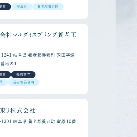
業界
岐阜県
養老郡養老町
会社マルダイスプリング養老工
3-1241 岐阜県 養老郡養老町 沢田字堀
０番地の１
reer
Re
業界
機械業界
県
養老郡養老町
東リ株式会社
3-1301 岐阜県 養老郡養老町 室原１０番