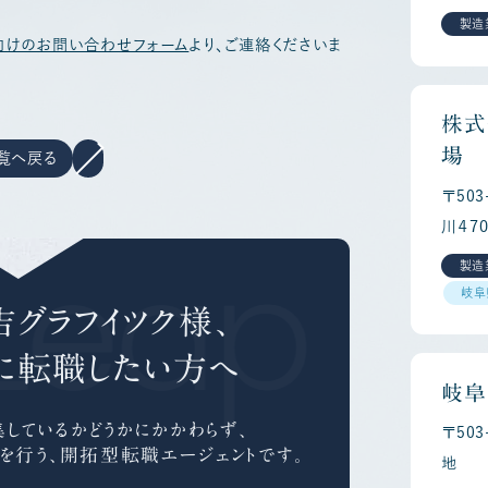
製造
向けのお問い合わせフォーム
より、ご連絡くださいま
株式
場
覧へ戻る
〒50
川４７
Leap Ca
製造
岐阜
グラフイツク様、
に
転職したい方へ
岐阜
しているかどうかにかかわらず、
〒50
を行う、
開拓型転職エージェントです。
地