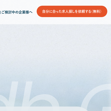
自分に合った求人探しを依頼する（無料）
をご検討中の企業様へ
db
G