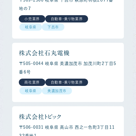
地の７
小売業界
自動車・乗り物業界
岐阜県
下呂市
株式会社石丸電機
〒505-0044 岐阜県 美濃加茂市 加茂川町２丁目５
番６号
商社業界
自動車・乗り物業界
岐阜県
美濃加茂市
株式会社トピック
〒506-0031 岐阜県 高山市 西之一色町３丁目１１
３２番地１