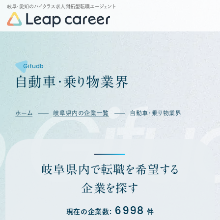
岐阜・愛知のハイクラス求人開拓型転職エージェント
Gifudb
自
動
車
・
乗
り
物
業
界
Gifu
ホーム
岐阜県内の企業一覧
自動車・乗り物業界
岐阜県内で転職を希望する
企業を探す
6998
現在の企業数:
件