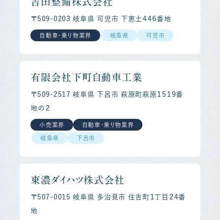
吉田整備株式会社
〒509-0203 岐阜県 可児市 下恵土４４６番地
自動車・乗り物業界
岐阜県
可児市
有限会社下町自動車工業
〒509-2517 岐阜県 下呂市 萩原町萩原１５１９番
地の２
小売業界
自動車・乗り物業界
岐阜県
下呂市
東濃ダイハツ株式会社
〒507-0015 岐阜県 多治見市 住吉町１丁目２４番
地