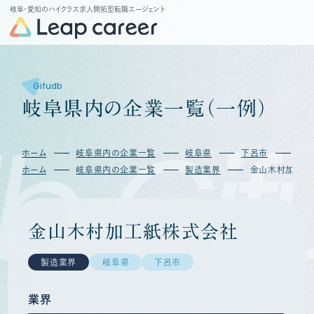
岐阜・愛知のハイクラス求人開拓型転職エージェント
Gifudb
岐
阜
県
内
の
企
業
一
覧
（
一
例
）
b
Gif
ホーム
岐阜県内の企業一覧
岐阜県
下呂市
金
ホーム
岐阜県内の企業一覧
製造業界
金山木村加工紙
金山木村加工紙株式会社
製造業界
岐阜県
下呂市
業界