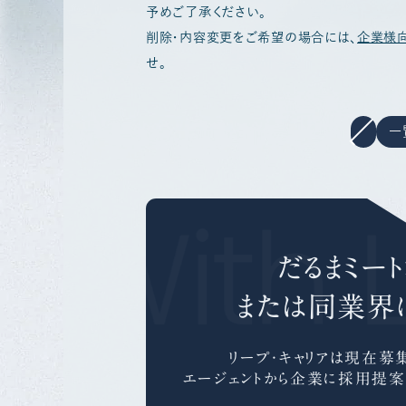
予めご了承ください。
削除・内容変更をご希望の場合には、
企業様
せ。
一
r With 
だるまミー
または同業界
リープ・キャリアは
現在募集
エージェントから企業に採用提案