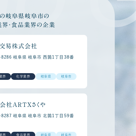
他の岐阜県岐阜市の
業界・食品業界の企業
交易株式会社
0-8286 岐阜県 岐阜市 西鶉１丁目３８番
業界
化学業界
岐阜県
岐阜市
会社ＡＲＴＸさくや
0-8287 岐阜県 岐阜市 北鶉１丁目５９番
業界
食品業界
岐阜県
岐阜市