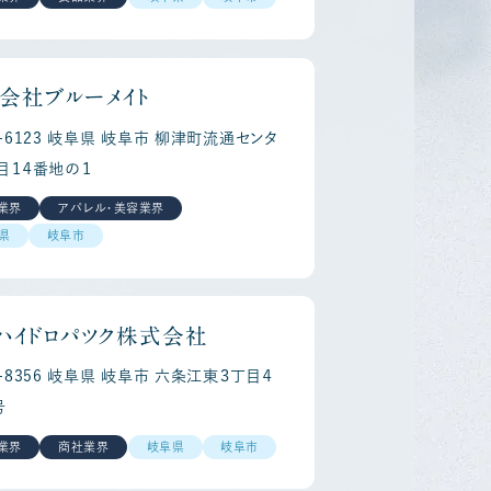
会社ブルーメイト
1-6123 岐阜県 岐阜市 柳津町流通センタ
目１４番地の１
業界
アパレル・美容業界
県
岐阜市
reer
Re
ハイドロパツク株式会社
0-8356 岐阜県 岐阜市 六条江東３丁目４
号
業界
商社業界
岐阜県
岐阜市