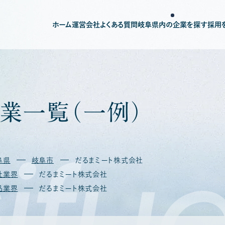
ホーム
運営会社
よくある質問
岐阜県内の企業を探す
採用
業
一
覧
（
一
例
）
ifu
阜県
岐阜市
だるまミート株式会社
社業界
だるまミート株式会社
品業界
だるまミート株式会社