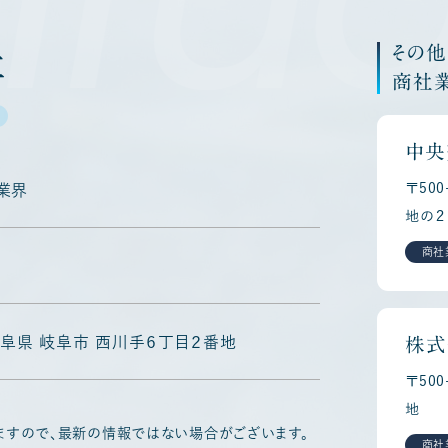
その
社
商社
中央
〒50
業界
地の２
商社
8 岐阜県 岐阜市 西川手６丁目２番地
株式
〒50
地
ますので、最新の情報ではない場合がございます。
商社