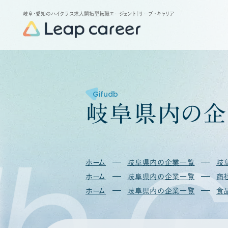
岐阜・愛知のハイクラス求人開拓型転職エージェント
｜リープ・キャリア
Gifudb
岐
阜
県
内
の
企
b
G
ホーム
岐阜県内の企業一覧
岐
ホーム
岐阜県内の企業一覧
商
ホーム
岐阜県内の企業一覧
食