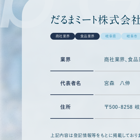
だるまミート株式会
商社業界
食品業界
岐阜県
岐阜市
業界
商社業界
食品
代表者名
宮森 八伸
住所
〒500-825
上記内容は登記情報等をもとに掲載しており