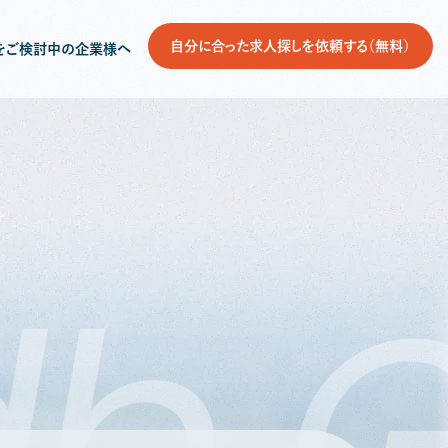
自分に合った求人探しを依頼する（無料）
をご検討中の企業様へ
db
G