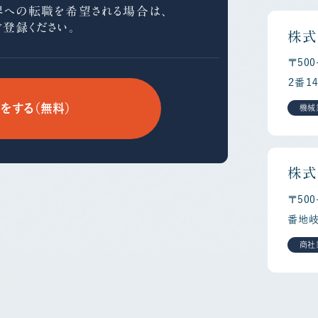
界への
転職を希望される場合は、
ご登録ください。
株式
〒50
２番１
をする（無料）
機械
株式
〒50
番地
商社