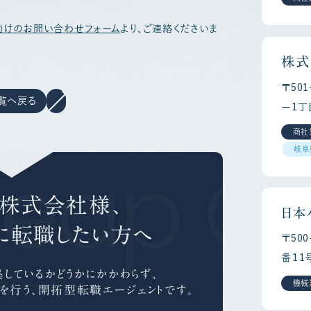
向けのお問い合わせフォーム
より、ご連絡くださいま
株式
〒50
覧へ戻る
ー１丁
商社
岐阜
Leap Ca
ト株式会社様、
日本
に
転職したい方へ
〒50
番１１
しているかどうかにかかわらず、
機械
を行う、
開拓型転職エージェントです。