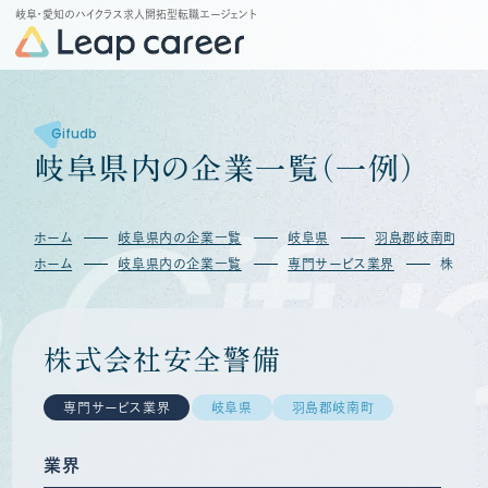
岐阜・愛知のハイクラス求人開拓型転職エージェント
Gifudb
岐
阜
県
内
の
企
業
一
覧
（
一
例
）
Gifu
ホーム
岐阜県内の企業一覧
岐阜県
羽島郡岐南町
ホーム
岐阜県内の企業一覧
専門サービス業界
株式会
株式会社安全警備
専門サービス業界
岐阜県
羽島郡岐南町
業界