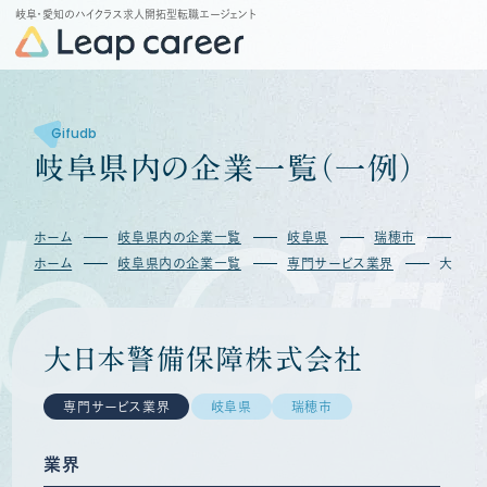
岐阜・愛知のハイクラス求人開拓型転職エージェント
Gifudb
岐
阜
県
内
の
企
業
一
覧
（
一
例
）
b
Gif
ホーム
岐阜県内の企業一覧
岐阜県
瑞穂市
大
ホーム
岐阜県内の企業一覧
専門サービス業界
大日本
大日本警備保障株式会社
専門サービス業界
岐阜県
瑞穂市
業界