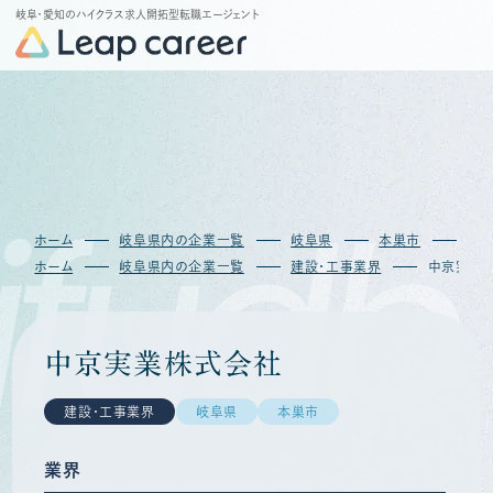
岐阜・愛知のハイクラス求人開拓型転職エージェント
fudb
ホーム
岐阜県内の企業一覧
岐阜県
本巣市
中
ホーム
岐阜県内の企業一覧
建設・工事業界
中京実業
中京実業株式会社
建設・工事業界
岐阜県
本巣市
業界