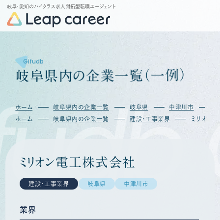
岐阜・愛知のハイクラス求人開拓型転職エージェント
Gifudb
岐
阜
県
内
の
企
業
一
覧
（
一
例
）
fudb
ホーム
岐阜県内の企業一覧
岐阜県
中津川市
ホーム
岐阜県内の企業一覧
建設・工事業界
ミリオン
ミリオン電工株式会社
建設・工事業界
岐阜県
中津川市
業界