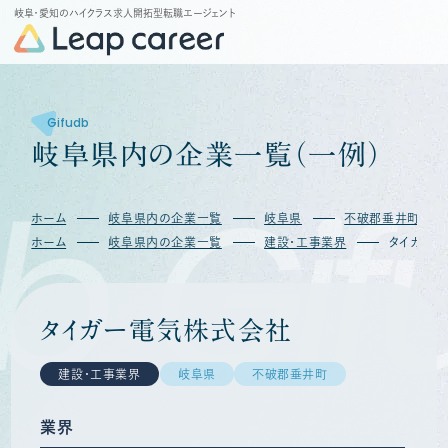
岐阜・愛知のハイクラス求人開拓型転職エージェント
Gifudb
岐
阜
県
内
の
企
業
一
覧
（
一
例
）
b
Gif
ホーム
岐阜県内の企業一覧
岐阜県
不破郡垂井町
ホーム
岐阜県内の企業一覧
建設・工事業界
タイガー
タイガー電気株式会社
建設・工事業界
岐阜県
不破郡垂井町
業界