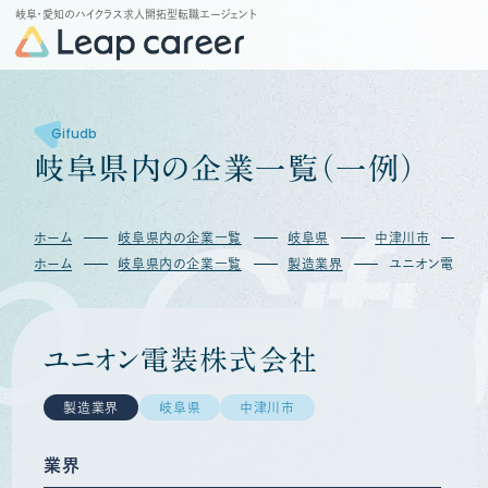
岐阜・愛知のハイクラス求人開拓型転職エージェント
Gifudb
岐
阜
県
内
の
企
業
一
覧
（
一
例
）
b
Gif
ホーム
岐阜県内の企業一覧
岐阜県
中津川市
ホーム
岐阜県内の企業一覧
製造業界
ユニオン電装株
ユニオン電装株式会社
製造業界
岐阜県
中津川市
業界