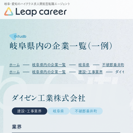
岐阜・愛知のハイクラス求人開拓型転職エージェント
Gifudb
岐
阜
県
内
の
企
業
一
覧
（
一
例
）
b
Gif
ホーム
岐阜県内の企業一覧
岐阜県
不破郡垂井町
ホーム
岐阜県内の企業一覧
建設・工事業界
ダイゼン
ダイゼン工業株式会社
建設・工事業界
岐阜県
不破郡垂井町
業界