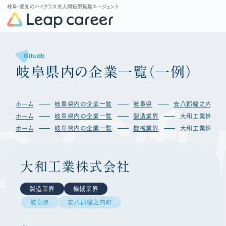
岐阜・愛知のハイクラス求人開拓型転職エージェント
Gifudb
岐
阜
県
内
の
企
業
一
覧
（
一
例
）
b
Gif
ホーム
岐阜県内の企業一覧
岐阜県
安八郡輪之内町
ホーム
岐阜県内の企業一覧
製造業界
大和工業株式会
ホーム
岐阜県内の企業一覧
機械業界
大和工業株式会
大和工業株式会社
製造業界
機械業界
岐阜県
安八郡輪之内町