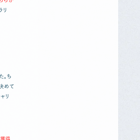
ちらか
ラリ
た。ち
か決めて
キャリ
材獲得