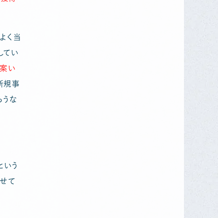
よく当
してい
提案い
新規事
らうな
という
せて