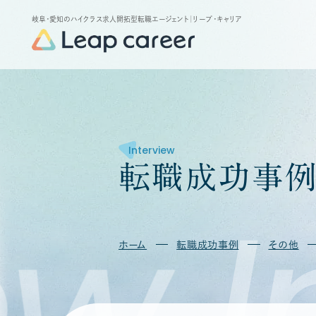
岐阜・愛知のハイクラス求人開拓型転職エージェント
｜リープ・キャリア
Interview
転
職
成
功
事
w
In
ホーム
転職成功事例
その他