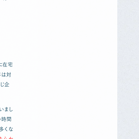
に在宅
界は対
同じ企
いまし
の時間
多くな