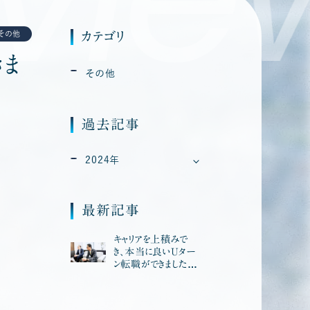
その他
カテゴリ
きま
その他
過去記事
2024年
最新記事
キャリアを上積みで
き、本当に良いUター
ン転職ができました。
自分のような仲間を
増やしたいですね。