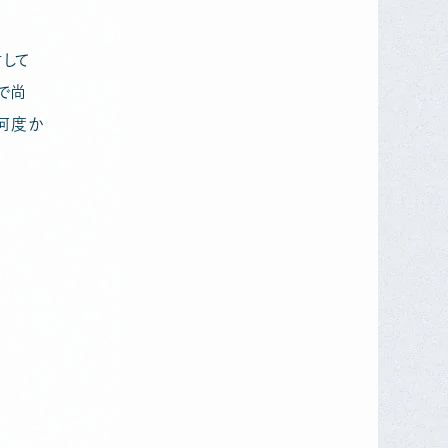
して
で尚
何度か