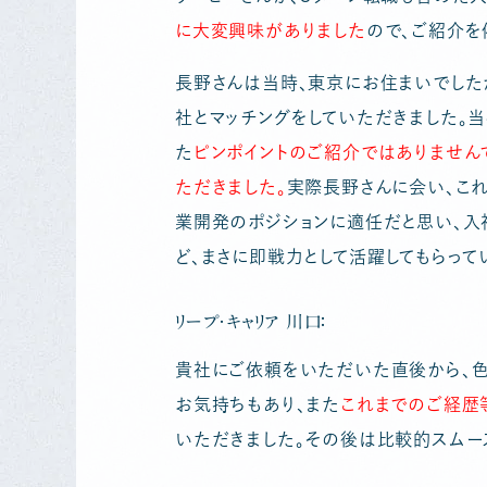
に大変興味がありました
ので、ご紹介を
長野さんは当時、東京にお住まいでした
社とマッチングをしていただきました。当
た
ピンポイントのご紹介ではありません
ただきました。
実際長野さんに会い、こ
業開発のポジションに適任だと思い、入
ど、まさに即戦力として活躍してもらって
リープ・キャリア 川口：
貴社にご依頼をいただいた直後から、色
お気持ちもあり、また
これまでのご経歴
いただきました。その後は比較的スムー