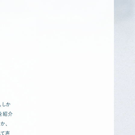
。しか
を紹介
か、
して声